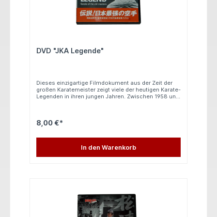
DVD "JKA Legende"
Dieses einzigartige Filmdokument aus der Zeit der
großen Karatemeister zeigt viele der heutigen Karate-
Legenden in ihren jungen Jahren. Zwischen 1958 und
1960 demonstrieren diese Meister Techniken,
Disziplin und Kampfkunst, die das Karate von Japan
aus in die ganze Welt trugen. Zu sehen sind unter
8,00 €*
anderem die Meister: Nakayama, Shoji, Asai, Ueki,
Enoeda, Abe, Tanaka, Iida, Oishi, Osaka, Yahara,
Senfuka, Naito, Omura und Kawazoe. Laufzeit: 35
Minuten Besonderheit: Historisches Filmdokument
In den Warenkorb
der frühen JKA-Kumite-Meister