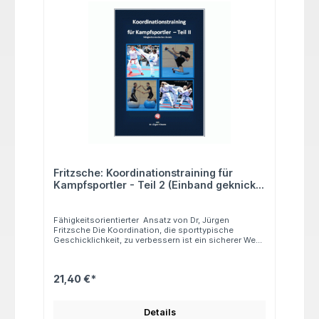
Gesamtlaufzeit: 95 Minuten
Fritzsche: Koordinationstraining für
Kampfsportler - Teil 2 (Einband geknickt,
ansonsten unbeschädigt))
Fähigkeitsorientierter Ansatz von Dr, Jürgen
Fritzsche Die Koordination, die sporttypische
Geschicklichkeit, zu verbessern ist ein sicherer Weg
zu guten Leistungsfortschritten! Keine Sportart kann
heute noch ohne ein sportartunspezifisches
Zusatztraining internationel konkurrenzfähig bleiben.
21,40 €*
immer häufiger werden neben allgemeinen auch
individuelle Lösungsansätze für konkrete Probleme
aus dem Trainingsalltag gesucht. Diese Buch vermag
dabei eine Hilfestellung zu geben. Neben dem hier, in
Details