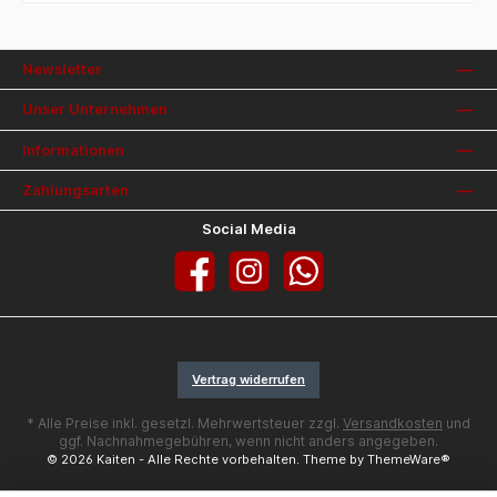
Schwarz | Medium: 4,5 kg bei 100 %, 9 kg bei 300 %
Dehnung (Maximaldehnung) Rot | Stark: 5,5 kg bei
100 % Dehnung bei 300 % Dehnung
(Maximaldehnung)
Newsletter
Unser Unternehmen
Informationen
Zahlungsarten
Social Media
Facebook
Instagram
WhatsApp
Vertrag widerrufen
* Alle Preise inkl. gesetzl. Mehrwertsteuer zzgl.
Versandkosten
und
ggf. Nachnahmegebühren, wenn nicht anders angegeben.
© 2026 Kaiten - Alle Rechte vorbehalten. Theme by
ThemeWare®