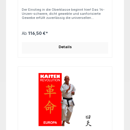
Der Einstieg in die Oberklasse beginnt hier! Das 14-
Unzen-schwere, dicht gewebte und sanforisierte
Gewebe erfüllt zuverlässig die universellen
Anforderungen anspruchsvoller Karateka. Dieser
Karateanzug eignet sich ideal für das tägliche
Training und überzeugt zugleich bei gelegentlichen
Ab
116,50 €*
Wettkämpfen durch seine hohe Qualität,
Strapazierfähigkeit und lange Lebensdauer. Schnitt:
Regular Hose: Zugverschluss Gewicht: ca. 14 oz
Material: 100 % Baumwolle
Details