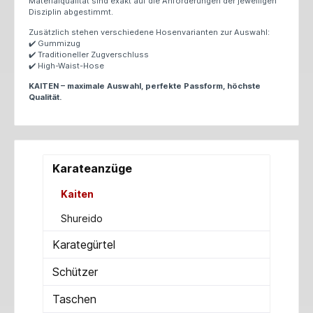
Materialqualität sind exakt auf die Anforderungen der jeweiligen
Disziplin abgestimmt.
Zusätzlich stehen verschiedene Hosenvarianten zur Auswahl:
Gummizug
✔️
Traditioneller Zugverschluss
✔️
High-Waist-Hose
✔️
KAITEN – maximale Auswahl, perfekte Passform, höchste
Qualität.
Karateanzüge
Kaiten
Shureido
Karategürtel
Schützer
Taschen