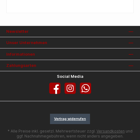
attraktiven Preis. Schnitt: Kata Hose: High-Waist
Gewicht: ca. 12,5 oz Material: 48 % Baumwolle, 52 %
Polyester
Newsletter
Unser Unternehmen
Informationen
Zahlungsarten
Social Media
Facebook
Instagram
WhatsApp
Vertrag widerrufen
* Alle Preise inkl. gesetzl. Mehrwertsteuer zzgl.
Versandkosten
und
ggf. Nachnahmegebühren, wenn nicht anders angegeben.