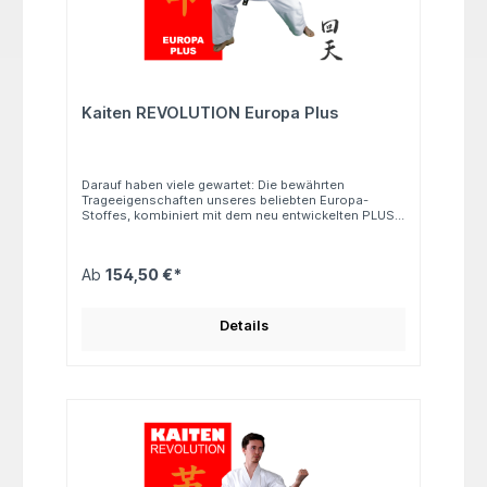
Kaiten REVOLUTION Europa Plus
Darauf haben viele gewartet: Die bewährten
Trageeigenschaften unseres beliebten Europa-
Stoffes, kombiniert mit dem neu entwickelten PLUS-
Schnitt. Der Kaiten Europa PLUS richtet sich an
Karateka, die in ihrem Gi bewusst mehr Platz
benötigen. Der sehr weite Schnitt bietet optimalen
Ab
154,50 €*
Komfort und Bewegungsfreiheit – ideal für
besonders kräftige Karateka. Schnitt: PLUS (sehr
weit) Hose: Zugverschluss Gewicht: ca. 11 oz
Material: 100 % Baumwolle
Details