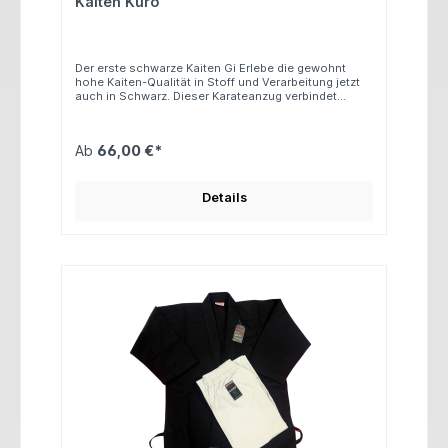
Kaiten Kuro
Der erste schwarze Kaiten Gi Erlebe die gewohnt
hohe Kaiten-Qualität in Stoff und Verarbeitung jetzt
auch in Schwarz. Dieser Karateanzug verbindet
modernes Design mit bewährtem Tragekomfort.
Schnitt: Modern weit Hose: Größen 120–150 cm mit
Elastikbund (Gummizug) Ab Größe 160 cm mit
Ab
66,00 €*
Zugverschluss Jacke: Lange Ärmel Gewicht: ca. 9
Unzen Material: 100 % Baumwolle
Details