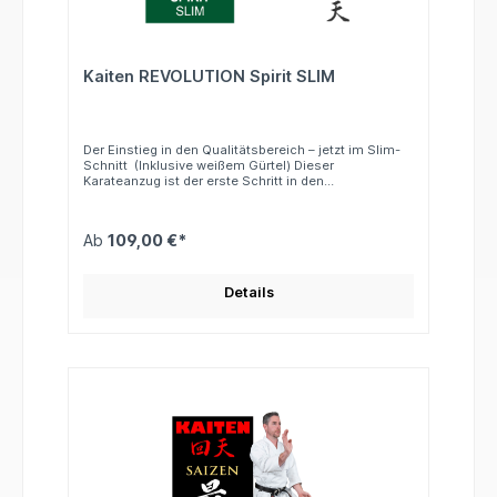
Kaiten REVOLUTION Spirit SLIM
Der Einstieg in den Qualitätsbereich – jetzt im Slim-
Schnitt (Inklusive weißem Gürtel) Dieser
Karateanzug ist der erste Schritt in den
Qualitätsbereich. Der mittelschwere Stoff überzeugt
durch überraschend angenehme Trageeigenschaften
und bietet in der neuen Slim-Schnittversion eine
Ab
109,00 €*
moderne, körpernahe Passform. Komfort und
Qualität, wie man sie von Kaiten kennt – ideal für
Training und Einstieg in den Wettkampfbereich.
Schnitt: Slim Hose: Elastikbund (Gummizug)
Details
Gewicht: ca. 12 oz Material: 100 % Baumwolle