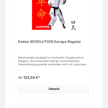
Kaiten REVOLUTION Europa Regular
Meisterhafte Qualität für höchsten Tragekomfort
Eleganz, durchdachtes Design und exzellente
Verarbeitungsqualität verbinden sich mit optimaler
Schweißabsorption und effizienter
Feuchtigkeitsfreisetzung des Gewebes zu einer
meisterhaften Synthese für unübertroffenen
Ab
153,50 €*
Tragekomfort. Dieser Karateanzug ist weltweit die
erste Wahl vieler Karateka – sowohl im Training als
auch im Wettkampf. Schnitt: Regular Hose:
Zugverschluss Gewicht: ca. 11 oz Material: 100 %
Details
Baumwolle