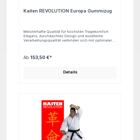
Kaiten REVOLUTION Europa Gummizug
Meisterhafte Qualität für höchsten Tragekomfort
Eleganz, durchdachtes Design und exzellente
Verarbeitungsqualität verbinden sich mit optimaler
Schweißabsorption und -freisetzung des Gewebes
zu einer meisterhaften Synthese für unübertroffenen
Tragekomfort. Dieser Karateanzug ist weltweit die
Ab
153,50 €*
erste Wahl vieler Karateka – sowohl im Training als
auch im Wettkampf. Schnitt: Regular Hose:
Elastikbund (Gummizug) Gewicht: ca. 11 oz Material:
100 % Baumwolle
Details