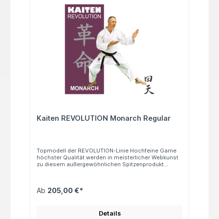
Kaiten REVOLUTION Monarch Regular
Topmodell der REVOLUTION-Linie Hochfeine Garne
höchster Qualität werden in meisterlicher Webkunst
zu diesem außergewöhnlichen Spitzenprodukt
verarbeitet. Von diesem Modell der Kaiten-Superior-
Linie dürfen Sie allerhöchsten Tragekomfort,
außergewöhnliche Stabilität und beeindruckende
Ab
205,00 €*
Langlebigkeit erwarten – die Essenz aus
jahrzehntelanger Erfahrung und kompromissloser
Qualitätsphilosophie. Hinweis: Schnitt: Regular
Hose: Zugverschluss Gewicht: ca. 14 oz Material:
Details
100 % Baumwolle