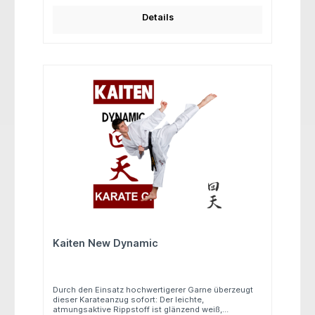
Bewegung. Der speziell für Kaiten entwickelte
elastische Bund mit schweißabsorbierender
Details
Fütterung garantiert einen perfekten Sitz der Hose –
sowohl im Training als auch im Wettkampf. Der
spezielle Kata-Schnitt ist mit bereits vorgekürzten
Ärmeln und Hosenbeinen ausgestattet und
unterstützt so die klassische, kraftvolle Kata-Optik.
Der Traum aller Kata-Meister. Schnitt: Weit Hose:
Elastikbund (Gummizug) Jacke: Länger geschnitten,
stark gekürzte Ärmel und Hosenbeine Gewicht: ca. 14
oz Material: 100 % Baumwolle
Kaiten New Dynamic
Durch den Einsatz hochwertigerer Garne überzeugt
dieser Karateanzug sofort: Der leichte,
atmungsaktive Rippstoff ist glänzend weiß,