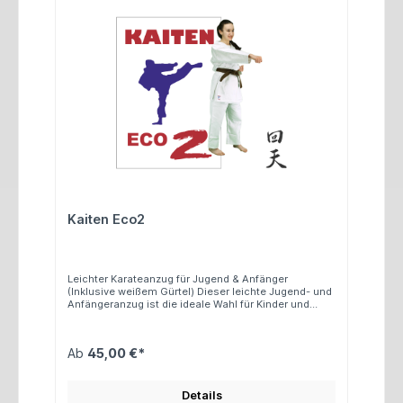
Kaiten Eco2
Leichter Karateanzug für Jugend & Anfänger
(Inklusive weißem Gürtel) Dieser leichte Jugend- und
Anfängeranzug ist die ideale Wahl für Kinder und
Einsteiger. Er bietet eine kostengünstige Lösung für
Eltern, deren Kinder verschiedene Sportarten
ausprobieren möchten. Gleichzeitig erleichtert der
Ab
45,00 €*
praktische Gummizug an der Hose Kindertrainern
den Trainingsalltag erheblich. Schnitt: Traditionell
Hose: Elastikbund (Gummizug) Jacke: Lange Ärmel
Gewicht: ca. 7 oz Material: 100 % Baumwolle
Details