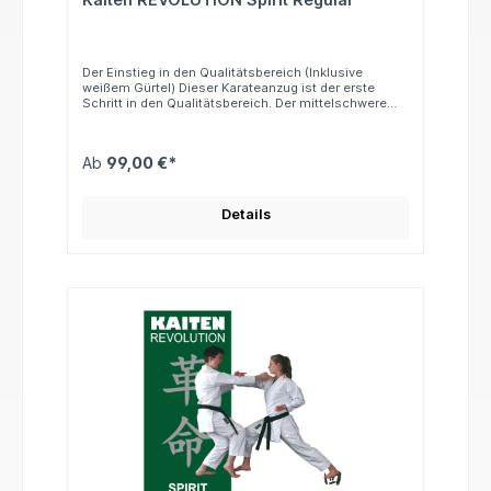
Der Einstieg in den Qualitätsbereich (Inklusive
weißem Gürtel) Dieser Karateanzug ist der erste
Schritt in den Qualitätsbereich. Der mittelschwere
Stoff überzeugt durch überraschend angenehme
Trageeigenschaften und vereint Komfort und
Qualität, wie man sie von Kaiten kennt. Ideal für
Ab
99,00 €*
Einsteiger und Fortgeschrittene, die Wert auf
zuverlässige Verarbeitung legen. Inklusive weißem
Gürtel. Hinweis: Schnitt: Regular Hose:
Zugverschluss Gewicht: ca. 12 oz Material: 100 %
Details
Baumwolle