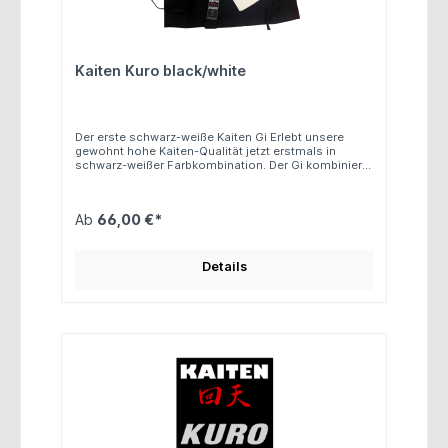
Kaiten Kuro black/white
Der erste schwarz-weiße Kaiten Gi Erlebt unsere
gewohnt hohe Kaiten-Qualität jetzt erstmals in
schwarz-weißer Farbkombination. Der Gi kombiniert
Funktionalität, Komfort und Langlebigkeit. Dank
hochwertigem Baumwollstoff und sorgfältiger
Verarbeitung bietet dieser Kaiten Gi optimale
Ab
66,00 €*
Bewegungsfreiheit und ein angenehmes Tragegefühl.
Details: Schnitt: Modern weit Jacke: Schwarz, lange
Ärmel Hose: Weiß Größen 120–150 cm mit
Gummizug Ab 160 cm mit Zugverschluss Gewicht:
Details
ca. 9 oz Material: 100 % Baumwolle Ein Gi für alle, die
bewährte Qualität schätzen und dabei neue Akzente
setzen möchten.