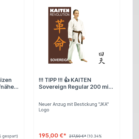
aizen
!!! TIPP !!! 👍 KAITEN
fnäher
Sovereign Regular 200 mit
JKA Logo
Neuer Anzug mit Bestickung "JKA"
Logo
195,00 €*
% gespart)
217,50 €*
(10.34%