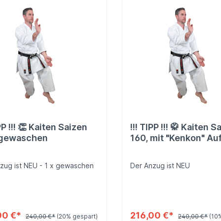
IPP !!! 👏 Kaiten Saizen
!!! TIPP !!! 🥋 Kaiten S
 gewaschen
160, mit "Kenkon" Au
auf der Brust
zug ist NEU - 1 x gewaschen
Der Anzug ist NEU
00 €*
216,00 €*
240,00 €*
(20% gespart)
240,00 €*
(10