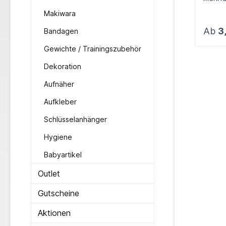
von Ha
Makiwara
bleibe
rückst
Ab
3
Bandagen
2,5cm 
Gewichte / Trainingszubehör
Dekoration
Aufnäher
Aufkleber
Schlüsselanhänger
Hygiene
Babyartikel
Outlet
Gutscheine
Aktionen