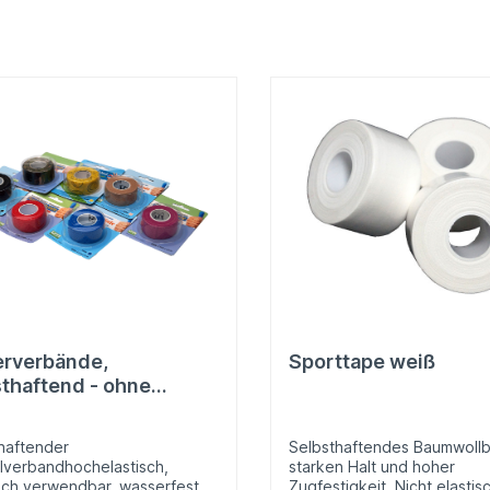
erverbände,
Sporttape weiß
sthaftend - ohne
toff
haftender
Selbsthaftendes Baumwollb
lverbandhochelastisch,
starken Halt und hoher
ch verwendbar, wasserfest,
Zugfestigkeit. Nicht elastisc