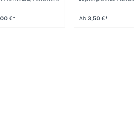
nd abreißbar, Gelenke
maximale Kompression, late
n bewegbar, atmungsaktiv,
hautfreundlich. Extrem
andslos ablösbar. Größe
widerstandsfähig, stark haf
,00 €*
Ab
3,50 €*
x 4,5 m
Hand abreißbar und rückst
entfernbarIdeal als Sportta
Fixierband oder Verband