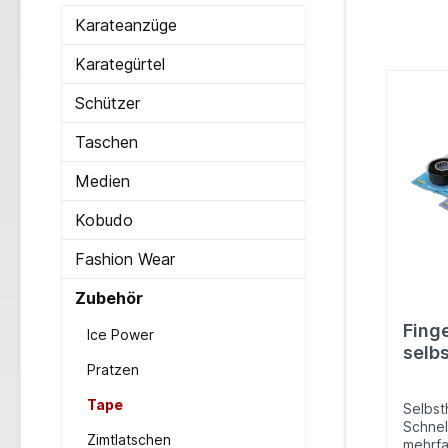
Karateanzüge
Karategürtel
Schützer
Taschen
Medien
Kobudo
Fashion Wear
Zubehör
Fing
Ice Power
selb
Pratzen
Klebs
Tape
Selbst
Schnel
Zimtlatschen
mehrfa