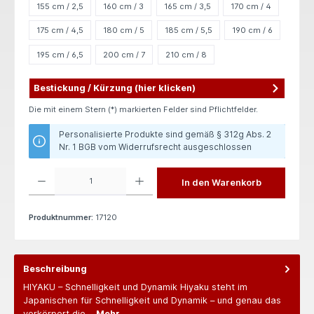
155 cm / 2,5
160 cm / 3
165 cm / 3,5
170 cm / 4
175 cm / 4,5
180 cm / 5
185 cm / 5,5
190 cm / 6
195 cm / 6,5
200 cm / 7
210 cm / 8
Bestickung / Kürzung (hier klicken)
Die mit einem Stern (*) markierten Felder sind Pflichtfelder.
Personalisierte Produkte sind gemäß § 312g Abs. 2
Nr. 1 BGB vom Widerrufsrecht ausgeschlossen
Produkt Anzahl: Gib den gewünschten Wert ein oder benutze die Schaltflächen um die 
In den Warenkorb
Produktnummer:
17120
Beschreibung
HIYAKU – Schnelligkeit und Dynamik Hiyaku steht im
Japanischen für Schnelligkeit und Dynamik – und genau das
verkörpert die…
Mehr