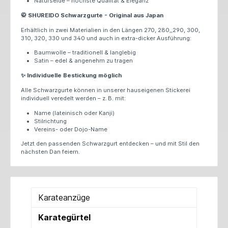
Naturseide – höchste Qualität & Eleganz
SHUREIDO
Schwarzgurte - Original aus Japan
🥋
Erhältlich in zwei Materialien in den Längen 270, 280,,290, 300,
310, 320, 330 und 340 und auch in extra-dicker Ausführung:
Baumwolle – traditionell & langlebig
Satin – edel & angenehm zu tragen
Individuelle Bestickung möglich
✨
Alle Schwarzgurte können in unserer hauseigenen Stickerei
individuell veredelt werden – z. B. mit:
Name (lateinisch oder Kanji)
Stilrichtung
Vereins- oder Dojo-Name
Jetzt den passenden Schwarzgurt entdecken – und mit Stil den
nächsten Dan feiern.
Karateanzüge
Karategürtel