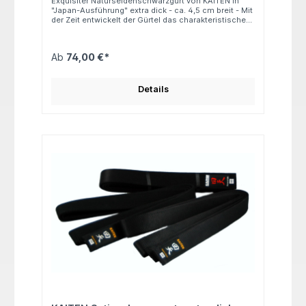
Exquisiter Naturseidenschwarzgurt von KAITEN in
"Japan-Ausführung" extra dick - ca. 4,5 cm breit - Mit
der Zeit entwickelt der Gürtel das charakteristische
Erscheinungsbild eines schwarzen Gürtels mit leicht
ausgefranstem weißen Rand – ein Symbol für
Erfahrung und Tradition im Kampfsport. Material:
Ab
74,00 €*
100% Naturseide, Kern: 100% Baumwolle Länge: 275 /
300 / 320 / 330 / 350 cm
Details