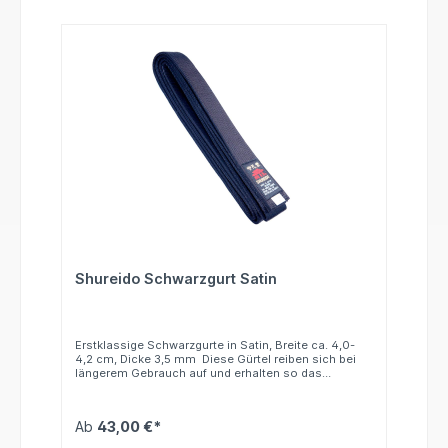
Shureido Schwarzgurt Satin
Erstklassige Schwarzgurte in Satin, Breite ca. 4,0-
4,2 cm, Dicke 3,5 mm Diese Gürtel reiben sich bei
längerem Gebrauch auf und erhalten so das
bekannte Erscheinungsbild des schwarzen Gürtels
mit ausgefranztem weißem Rand. Bitte beachten Sie,
daß bestickte Artikel grundsätzlich vom Umtausch
Ab
43,00 €*
ausgeschlossen sind.