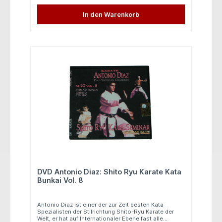
Kata, sowie die Partnerübungen werden in Zeitlupe,
normalen Tempo und aus verschiedenen
In den Warenkorb
Blickwinkeln gelehrt. Folgende Katas umfasst diese
tolle DVD: - Mattsumura Bassai - Chantayara
Kusanku - Juroku In spanischer Sprache 40 Minuten
DVD Antonio Diaz: Shito Ryu Karate Kata
Bunkai Vol. 8
Antonio Diaz ist einer der zur Zeit besten Kata
Spezialisten der Stilrichtung Shito-Ryu Karate der
Welt, er hat auf Internationaler Ebene fast alle