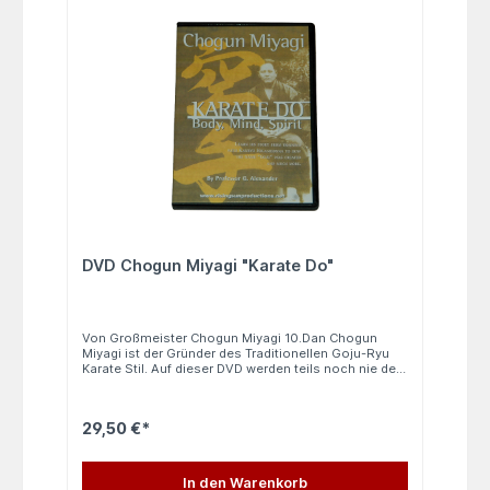
DVD Chogun Miyagi "Karate Do"
Von Großmeister Chogun Miyagi 10.Dan Chogun
Miyagi ist der Gründer des Traditionellen Goju-Ryu
Karate Stil. Auf dieser DVD werden teils noch nie der
Öffentlichkeit vorgestellte Aufnahmen gezeigt.
Großmeister George Alexander 9.Dan erläutert auf
dieser DVD die Geschichte des Goju-Ryu Karate-Do.
29,50 €*
Eine einmalige Chance an solch sehr seltenes
Material zu gelangen. In englischer Sprache (ohne
Englischkenntnisse leicht verständlich). 45 Minuten
In den Warenkorb