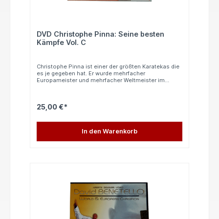
DVD Christophe Pinna: Seine besten
Kämpfe Vol. C
Christophe Pinna ist einer der größten Karatekas die
es je gegeben hat. Er wurde mehrfacher
Europameister und mehrfacher Weltmeister im
Kumite. Diese DVD zeigt die besten Kämpfe von
Christophe Pinna bei den folgenden
Meisterschaften: - Europameisterschaft 1998 in
25,00 €*
Belgrad - Weltmeisterschaft 1998 in Rio de Janeiro -
Europameisterschaft 2000 in Istanbul In
französischer und englischer Sprache (ohne
Französisch- und Englischkenntnisse leicht
In den Warenkorb
verständlich).