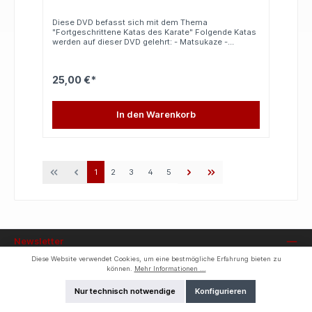
Diese DVD befasst sich mit dem Thema
"Fortgeschrittene Katas des Karate" Folgende Katas
werden auf dieser DVD gelehrt: - Matsukaze -
Annanko - Bassai Dai - Seipai Die Katas werden
mehrmals in verschiedenen Geschwindigkeiten
ausgeführt. Auch werden die Katas aus
25,00 €*
verschiedenen Blickwinkeln gezeigt, somit ist bis ins
Detail alles von den Katas zu erkennen. In englischer
Sprache (ohne Englischkenntnisse leicht
verständlich)
In den Warenkorb
1
2
3
4
5
Newsletter
Diese Website verwendet Cookies, um eine bestmögliche Erfahrung bieten zu
Unser Unternehmen
können.
Mehr Informationen ...
Nur technisch notwendige
Konfigurieren
Informationen