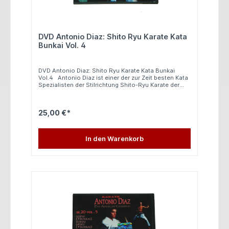
DVD Antonio Diaz: Shito Ryu Karate Kata
Bunkai Vol. 4
DVD Antonio Diaz: Shito Ryu Karate Kata Bunkai
Vol.4 Antonio Diaz ist einer der zur Zeit besten Kata
Spezialisten der Stilrichtung Shito-Ryu Karate der
Welt, er hat auf Internationaler Ebene fast alle
Meisterschaften gewonnen, er wurde bereits
Europameister und Weltmeister. Auf dieser DVD
25,00 €*
werden 3 weitere Kata des Shito-Ryu Karate
genauestens gelehrt. Alle Kata werden von Antonio
Diaz in Wettkampftempo und in Zeitlupe gezeigt. Die
Kata, sowie die Partnerübungen werden in Zeitlupe,
In den Warenkorb
normalen Tempo und aus verschiedenen
Blickwinkeln gelehrt. Folgende Katas umfasst diese
tolle DVD: - Kururunfa - Gojushiho - Wanshu In
spanischer Sprache 40 Minuten