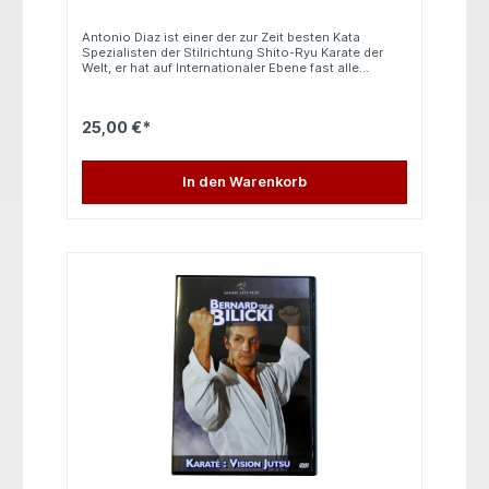
Antonio Diaz ist einer der zur Zeit besten Kata
Spezialisten der Stilrichtung Shito-Ryu Karate der
Welt, er hat auf Internationaler Ebene fast alle
Meisterschaften gewonnen, er wurde bereits
Europameister und Weltmeister. Auf dieser DVD
werden 3 weitere Kata des Shito-Ryu Karate
25,00 €*
genauestens gelehrt. Alle Kata werden von Antonio
Diaz in Wettkampftempo und in Zeitlupe gezeigt. Die
Kata, sowie die Partnerübungen werden in Zeitlupe,
normalen Tempo und aus verschiedenen
In den Warenkorb
Blickwinkeln gelehrt. Folgende Katas umfasst diese
tolle DVD: - Superimpei - Naifanchin Shodan -
Naifanchin Nidan In spanischer Sprache 40 Minuten