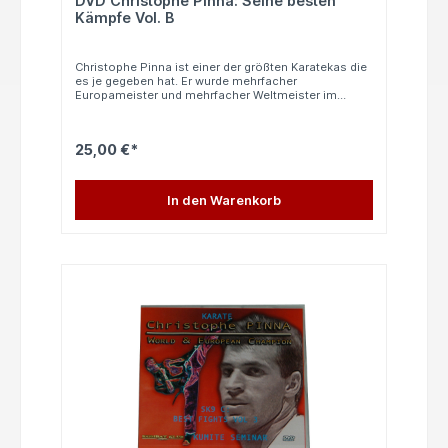
DVD Christophe Pinna: Seine besten
Kämpfe Vol. B
Christophe Pinna ist einer der größten Karatekas die
es je gegeben hat. Er wurde mehrfacher
Europameister und mehrfacher Weltmeister im
Kumite. Diese DVD zeigt die besten Kämpfe von
Christophe Pinna bei den folgenden
Meisterschaften: - World Cup 1997 in Manila -
25,00 €*
Weltmeisterschaft 1998 in Rio de Janeiro In
französischer und englischer Sprache (ohne
Französich- und Englischkenntnisse leicht
verständlich).
In den Warenkorb