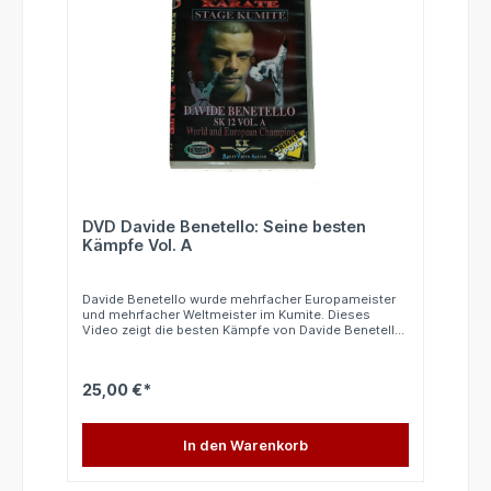
DVD Davide Benetello: Seine besten
Kämpfe Vol. A
Davide Benetello wurde mehrfacher Europameister
und mehrfacher Weltmeister im Kumite. Dieses
Video zeigt die besten Kämpfe von Davide Benetello
bei den folgenden Meisterschaften: -
Europameisterschaft 2001 in Sofia -
Europameisterschaft 2000 in Istanbul -
25,00 €*
Weltmeisterschaft 1998 in Rio de Janeiro -
Europameisterschaft 1998 in Beograd - World Cup
1997 in Manila In Italienischer und englischer
Sprache (ohne italienisch und englischkenntnisse
In den Warenkorb
leicht verständlich). 40 Minuten