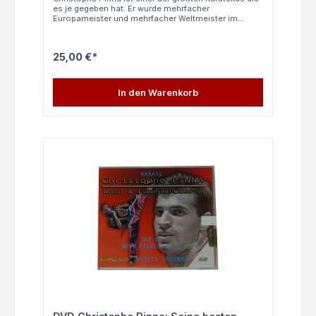
es je gegeben hat. Er wurde mehrfacher
Europameister und mehrfacher Weltmeister im
Kumite. Diese DVD zeigt die besten Kämpfe von
Christophe Pinna bei den folgenden
Meisterschaften: - Weltmeisterschaft 2000 in
25,00 €*
München - Europameisterschaft 1998 in Belgrad In
französischer und englischer Sprache (ohne
Französisch- und Englischkenntnisse leicht
verständlich).
In den Warenkorb