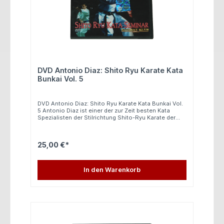
DVD Antonio Diaz: Shito Ryu Karate Kata
Bunkai Vol. 5
DVD Antonio Diaz: Shito Ryu Karate Kata Bunkai Vol.
5 Antonio Diaz ist einer der zur Zeit besten Kata
Spezialisten der Stilrichtung Shito-Ryu Karate der
Welt, er hat auf Internationaler Ebene fast alle
Meisterschaften gewonnen, er wurde bereits
Europameister und Weltmeister. Auf dieser DVD
25,00 €*
werden 3 weitere Kata des Shito-Ryu Karate
genauestens gelehrt. Alle Kata werden von Antonio
Diaz in Wettkampftempo und in Zeitlupe gezeigt. Die
Kata, sowie die Partnerübungen werden in Zeitlupe,
In den Warenkorb
normalen Tempo und aus verschiedenen
Blickwinkeln gelehrt. Folgende Katas umfasst diese
tolle DVD: - Seipai + Bunkai - Rohai - Heiku + Bunkai
In spanischer Sprache 40 Minuten