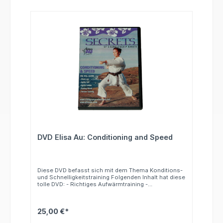
DVD Elisa Au: Conditioning and Speed
Diese DVD befasst sich mit dem Thema Konditions-
und Schnelligkeitstraining Folgenden Inhalt hat diese
tolle DVD: - Richtiges Aufwärmtraining -
Sprungtechniken - Training mit einem Gymnastikball
- Lauftraining und Geschwindigkeitstraining -
Konditionstraining mit einer Pratze -
25,00 €*
Konditionstraining mit Partner - Dehn- und
Stretchingübungen mit und ohne Partner u.v.m. Die