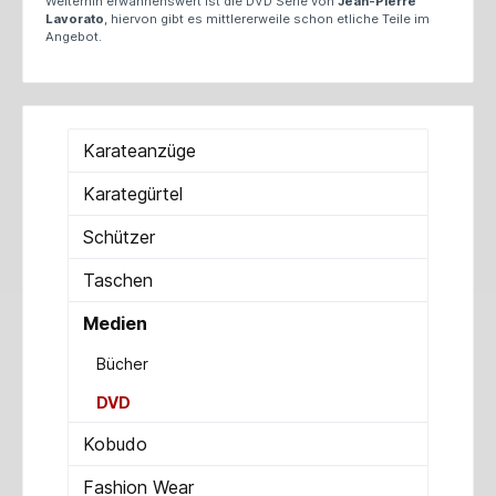
Weiterhin erwähnenswert ist die DVD Serie von
Jean-Pierre
Lavorato
, hiervon gibt es mittlererweile schon etliche Teile im
Angebot.
Karateanzüge
Karategürtel
Schützer
Taschen
Medien
Bücher
DVD
Kobudo
Fashion Wear