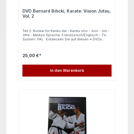
DVD Bernard Bilicki, Karate: Vision Jutsu,
Vol. 2
Teil 2: Bunkai für Kanku dai - Kanku sho - Jion - Jiin -
Jitte - Meikyo Sprache: Französisch/Englisch - TV-
System: PAL Entdecken Sie auf diesen 4 DVDs
einen anderen Ansatz für das Bunkai der Kata durch
die "Jutsu- Version". Das bedeutet rhythmische
Anwendungen mit starkem Kontakt aber auch mit
25,00 €*
Hebeln und Würfen. Teil 2: Bunkai für Kanku dai -
Kanku sho - Jion - Jiin - Jitte - Meikyo Bernard Bilicki
ist der Nationaltrainer für Karate-Jutsu der FFKAMA
(French Karate Federation) und war 7 Jahre lang
In den Warenkorb
Nationaltrainer des Französischen Teams.