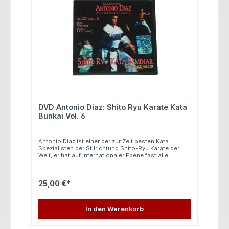
DVD Antonio Diaz: Shito Ryu Karate Kata
Bunkai Vol. 6
Antonio Diaz ist einer der zur Zeit besten Kata
Spezialisten der Stilrichtung Shito-Ryu Karate der
Welt, er hat auf Internationaler Ebene fast alle
Meisterschaften gewonnen, er wurde bereits
Europameister und Weltmeister. Auf dieser DVD
werden 3 weitere Kata des Shito-Ryu Karate
25,00 €*
genauestens gelehrt. Alle Kata werden von Antonio
Diaz in Wettkampftempo und in Zeitlupe gezeigt. Die
Kata, sowie die Partnerübungen werden in Zeitlupe,
normalen Tempo und aus verschiedenen
In den Warenkorb
Blickwinkeln gelehrt. Folgende Katas umfasst diese
tolle DVD: - Jiin - Sochin - Paiku + Bunkai In
spanischer Sprache 40 Minuten