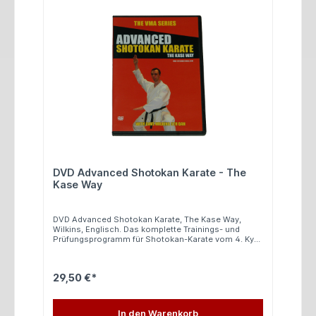
DVD Advanced Shotokan Karate - The
Kase Way
DVD Advanced Shotokan Karate, The Kase Way,
Wilkins, Englisch. Das komplette Trainings- und
Prüfungsprogramm für Shotokan-Karate vom 4. Kyu
bis einschließlich 1.Dan. Dave Wilkins ist Mitglied der
Shotokan Ryu Kase Ha Instructors Academy und war
Schüler von Steve Cattle. Alle Kata werden langsam
29,50 €*
und schnell gezeigt: Tekki Shodan, Bassai Dai, Jion,
ai und Ten No Kata. Heian Sandan, Yondan und
Godan in URA-Form! Ippon Kumite techniques zum
4. Kyu. Einführung in die typischen Kamaes von
In den Warenkorb