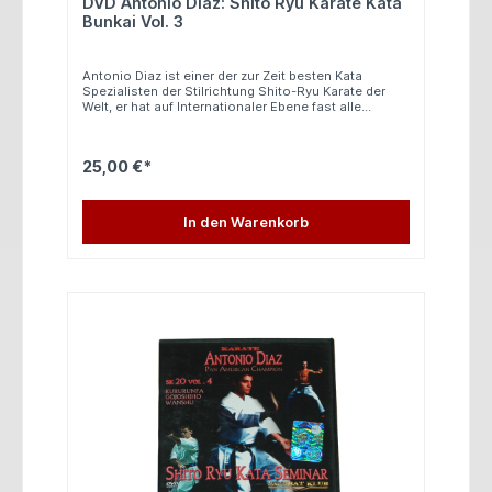
DVD Antonio Diaz: Shito Ryu Karate Kata
Bunkai Vol. 3
Antonio Diaz ist einer der zur Zeit besten Kata
Spezialisten der Stilrichtung Shito-Ryu Karate der
Welt, er hat auf Internationaler Ebene fast alle
Meisterschaften gewonnen, er wurde bereits
Europameister und Weltmeister. Auf dieser DVD
werden 3 weitere Kata des Shito-Ryu Karate
25,00 €*
genauestens gelehrt. Alle Kata werden von Antonio
Diaz in Wettkampftempo und in Zeitlupe gezeigt. Die
Kata, sowie die Partnerübungen werden in Zeitlupe,
normalen Tempo und aus verschiedenen
In den Warenkorb
Blickwinkeln gelehrt. Folgende Katas umfasst diese
tolle DVD: - Annan + Bunkai - Unshu - Jitte + Bunkai
In spanischer Sprache 40 Minuten