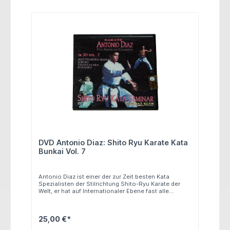
DVD Antonio Diaz: Shito Ryu Karate Kata
Bunkai Vol. 7
Antonio Diaz ist einer der zur Zeit besten Kata
Spezialisten der Stilrichtung Shito-Ryu Karate der
Welt, er hat auf Internationaler Ebene fast alle
Meisterschaften gewonnen, er wurde bereits
Europameister und Weltmeister. Auf dieser DVD
werden 3 weitere Kata des Shito-Ryu Karate
25,00 €*
genauestens gelehrt. Alle Kata werden von Antonio
Diaz in Wettkampftempo und in Zeitlupe gezeigt. Die