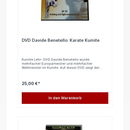
DVD Davide Benetello: Karate Kumite
Kumite Lehr- DVD Davide Benetello wurde
mehrfacher Europameister und mehrfacher
Weltmeister im Kumite. Auf dieser DVD zeigt der
Weltmeister seine Kumite Spezialtechniken, womit er
viele Meisterschaften gewinnen konnte. Nach jeder
gelernten Kombination, wird ein Ausschnitt einer
25,00 €*
Meisterschaft gezeigt, wo er diese erfolgreich
eingesetzt hat. Eine tolle DVD zum alltäglichen
Training und zur Wettkampfvorbereitung. In
Italienischer Sprache. 60 Minuten
In den Warenkorb