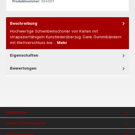
Produktnummer:
324001
Beschreibung
Hochwertige Schienbeinschoner von Kaiten mit
strapazierfähigem Kunstlederüberzug. Dank Gummibändern
mit Klettverschluss bie…
Mehr
Eigenschaften
Bewertungen
Newsletter
Unser Unternehmen
Informationen