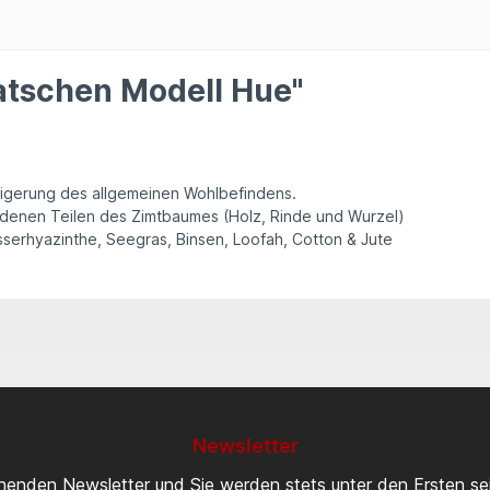
atschen Modell Hue"
igerung des allgemeinen Wohlbefindens.
hiedenen Teilen des Zimtbaumes (Holz, Rinde und Wurzel)
sserhyazinthe, Seegras, Binsen, Loofah, Cotton & Jute
Newsletter
inenden Newsletter und Sie werden stets unter den Ersten s