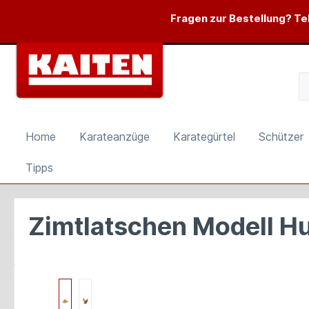
springen
Zur Hauptnavigation springen
Fragen zur Bestellung? Tel
Home
Karateanzüge
Karategürtel
Schützer
Tipps
Zimtlatschen Modell H
Bildergalerie überspringen