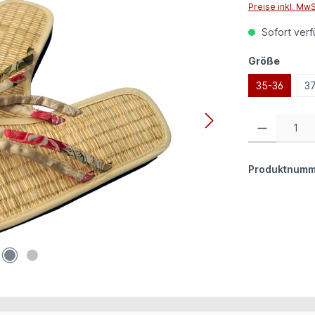
Preise inkl. Mw
Sofort verfü
auswä
Größe
35-36
3
Produkt Anzahl:
Produktnumm