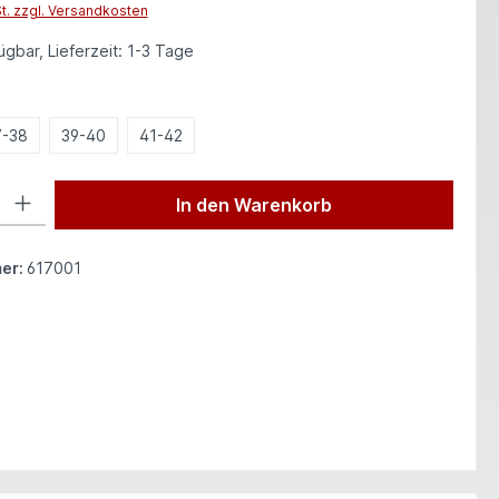
St. zzgl. Versandkosten
gbar, Lieferzeit: 1-3 Tage
hlen
7-38
39-40
41-42
 Gib den gewünschten Wert ein oder benutze die Schaltflächen um die Anzah
In den Warenkorb
er:
617001