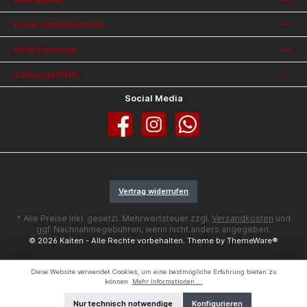
Unser Unternehmen
Informationen
Zahlungsarten
Social Media
Facebook
Instagram
WhatsApp
Vertrag widerrufen
* Alle Preise inkl. gesetzl. Mehrwertsteuer zzgl.
Versandkosten
und
ggf. Nachnahmegebühren, wenn nicht anders angegeben.
© 2026 Kaiten - Alle Rechte vorbehalten. Theme by
ThemeWare®
Diese Website verwendet Cookies, um eine bestmögliche Erfahrung bieten zu
können.
Mehr Informationen ...
Nur technisch notwendige
Konfigurieren