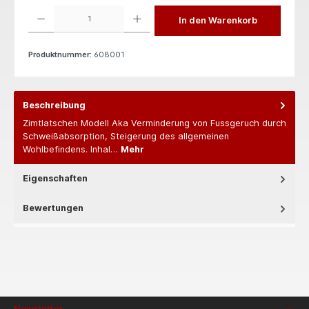
Produkt Anzahl: Gib den gewünschten Wert ein oder benutze die Schaltflächen um die 
In den Warenkorb
Produktnummer:
608001
Beschreibung
Zimtlatschen Modell Aka Verminderung von Fussgeruch durch
Schweißabsorption, Steigerung des allgemeinen
Wohlbefindens. Inhal…
Mehr
Eigenschaften
Bewertungen
Newsletter