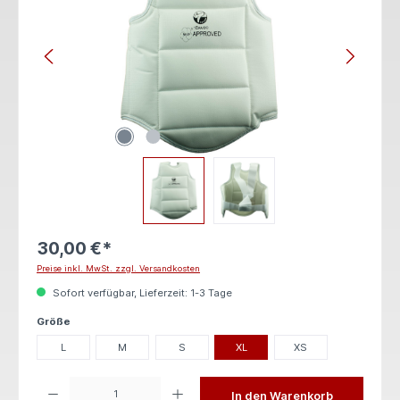
30,00 €*
Preise inkl. MwSt. zzgl. Versandkosten
Sofort verfügbar, Lieferzeit: 1-3 Tage
auswählen
Größe
L
M
S
XL
XS
Produkt Anzahl: Gib den gewünschten Wert ein oder benutze die Schaltflächen um die 
In den Warenkorb