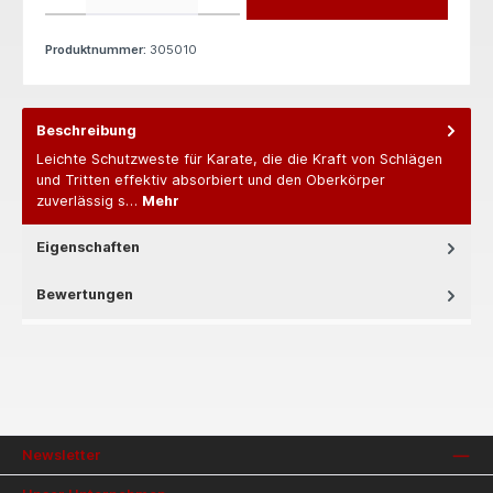
Produktnummer:
305010
Beschreibung
Leichte Schutzweste für Karate, die die Kraft von Schlägen
und Tritten effektiv absorbiert und den Oberkörper
zuverlässig s…
Mehr
Eigenschaften
Bewertungen
Newsletter