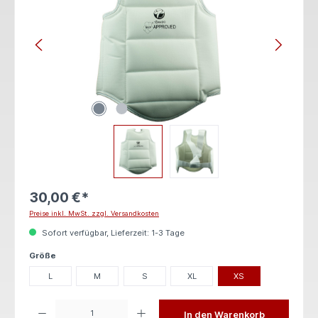
30,00 €*
Preise inkl. MwSt. zzgl. Versandkosten
Sofort verfügbar, Lieferzeit: 1-3 Tage
auswählen
Größe
L
M
S
XL
XS
Produkt Anzahl: Gib den gewünschten Wert ein oder benutze die Schaltflächen um die 
In den Warenkorb