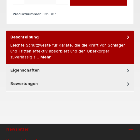
Produktnummer:
305006
Beschreibung
Leichte Schutzweste für Karate, die die Kraft von Schlägen
und Tritten effektiv absorbiert und den Oberkörper
zuverlässig s…
Mehr
Eigenschaften
Bewertungen
Newsletter