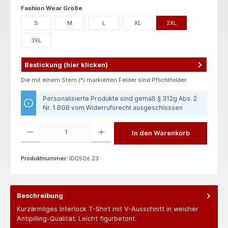
auswählen
Fashion Wear Größe
S
M
L
XL
2XL
3XL
Bestickung (hier klicken)
Die mit einem Stern (*) markierten Felder sind Pflichtfelder.
Personalisierte Produkte sind gemäß § 312g Abs. 2
Nr. 1 BGB vom Widerrufsrecht ausgeschlossen
Produkt Anzahl: Gib den gewünschten Wert ein oder benutze die Schaltflächen um die 
In den Warenkorb
Produktnummer:
ID0506.23
Beschreibung
Kurzärmliges Interlock T-Shirt mit V-Ausschnitt in weicher
Antipilling-Qualität. Leicht figurbetont.