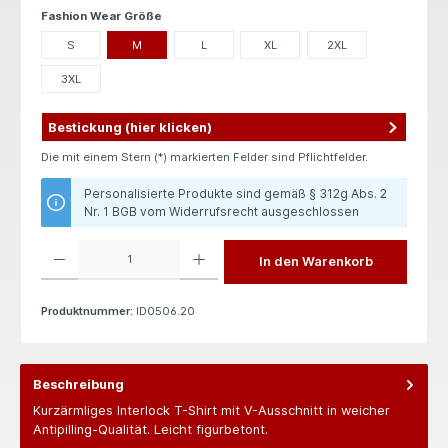
auswählen
Fashion Wear Größe
S
M
L
XL
2XL
3XL
Bestickung (hier klicken)
Die mit einem Stern (*) markierten Felder sind Pflichtfelder.
Personalisierte Produkte sind gemäß § 312g Abs. 2
Nr. 1 BGB vom Widerrufsrecht ausgeschlossen
Produkt Anzahl: Gib den gewünschten Wert ein oder benutze die Schaltflächen um die 
In den Warenkorb
Produktnummer:
ID0506.20
Beschreibung
Kurzärmliges Interlock T-Shirt mit V-Ausschnitt in weicher
Antipilling-Qualität. Leicht figurbetont.