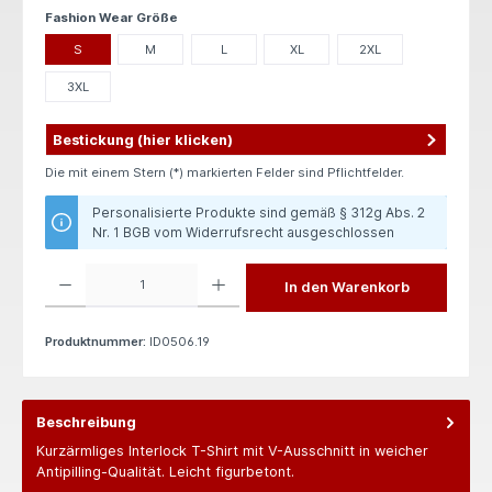
auswählen
Fashion Wear Größe
S
M
L
XL
2XL
3XL
Bestickung (hier klicken)
Die mit einem Stern (*) markierten Felder sind Pflichtfelder.
Personalisierte Produkte sind gemäß § 312g Abs. 2
Nr. 1 BGB vom Widerrufsrecht ausgeschlossen
Produkt Anzahl: Gib den gewünschten Wert ein oder benutze die Schaltflächen um die 
In den Warenkorb
Produktnummer:
ID0506.19
Beschreibung
Kurzärmliges Interlock T-Shirt mit V-Ausschnitt in weicher
Antipilling-Qualität. Leicht figurbetont.