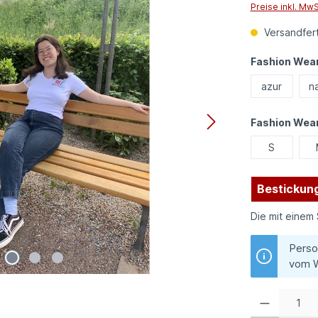
Preise inkl. Mw
Versandfert
Fashion Wear
azur
n
Fashion Wea
S
Bestickung
Die mit einem 
Perso
vom W
Produkt Anzahl: