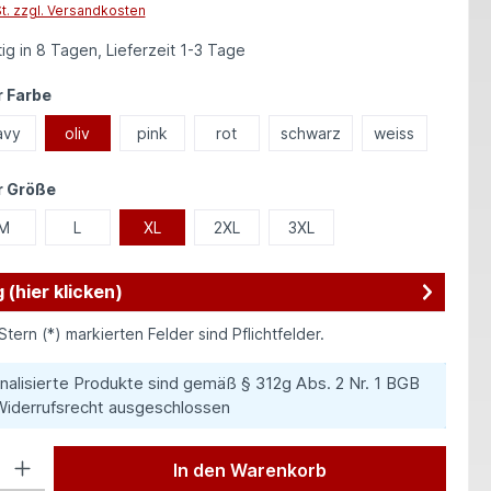
St. zzgl. Versandkosten
ig in 8 Tagen, Lieferzeit 1-3 Tage
auswählen
 Farbe
avy
oliv
pink
rot
schwarz
weiss
auswählen
r Größe
M
L
XL
2XL
3XL
 (hier klicken)
Stern (*) markierten Felder sind Pflichtfelder.
nalisierte Produkte sind gemäß § 312g Abs. 2 Nr. 1 BGB
iderrufsrecht ausgeschlossen
 Gib den gewünschten Wert ein oder benutze die Schaltflächen um die Anzah
In den Warenkorb