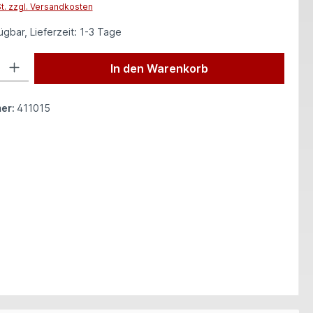
St. zzgl. Versandkosten
gbar, Lieferzeit: 1-3 Tage
 Gib den gewünschten Wert ein oder benutze die Schaltflächen um die Anzah
In den Warenkorb
er:
411015