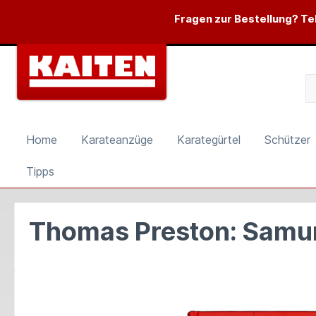
springen
Zur Hauptnavigation springen
Fragen zur Bestellung? Tel
Home
Karateanzüge
Karategürtel
Schützer
Tipps
Thomas Preston: Samura
Bildergalerie überspringen