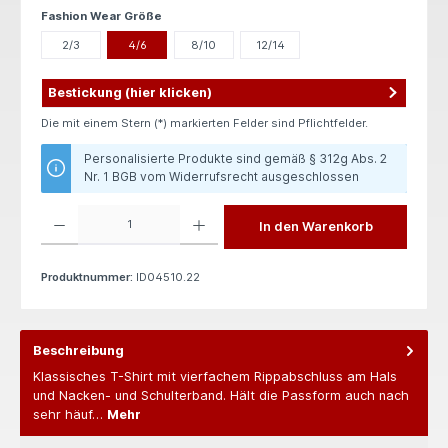
auswählen
Fashion Wear Größe
2/3
4/6
8/10
12/14
Bestickung (hier klicken)
Die mit einem Stern (*) markierten Felder sind Pflichtfelder.
Personalisierte Produkte sind gemäß § 312g Abs. 2
Nr. 1 BGB vom Widerrufsrecht ausgeschlossen
Produkt Anzahl: Gib den gewünschten Wert ein oder benutze die Schaltflächen um die 
In den Warenkorb
Produktnummer:
ID04510.22
Beschreibung
Klassisches T-Shirt mit vierfachem Rippabschluss am Hals
und Nacken- und Schulterband. Hält die Passform auch nach
sehr häuf…
Mehr