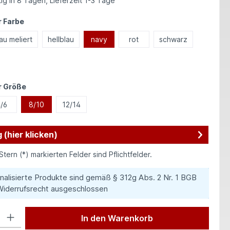
ig in 8 Tagen, Lieferzeit 1-3 Tage
auswählen
 Farbe
au meliert
hellblau
navy
rot
schwarz
auswählen
r Größe
/6
8/10
12/14
 (hier klicken)
Stern (*) markierten Felder sind Pflichtfelder.
nalisierte Produkte sind gemäß § 312g Abs. 2 Nr. 1 BGB
iderrufsrecht ausgeschlossen
 Gib den gewünschten Wert ein oder benutze die Schaltflächen um die Anzah
In den Warenkorb