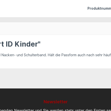
Produktnumm
t ID Kinder"
nd Nacken- und Schulterband. Hält die Passform auch nach sehr hä
Newsletter
inenden Newsletter und Sie werden stets unter den Ersten s