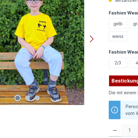
Versandfert
Fashion Wear
gelb
gr
weiss
Fashion Wea
2/3
4
Bestickung
Die mit einem 
Perso
vom W
Produkt Anzahl: