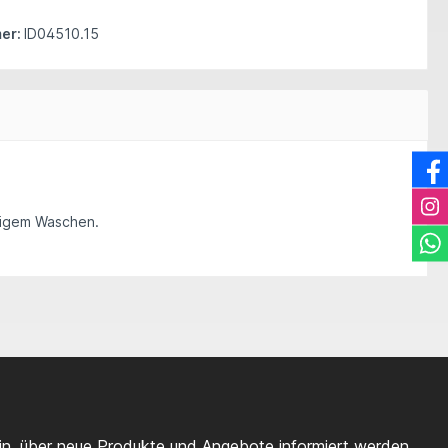
er:
ID04510.15
ufigem Waschen.
ein, über neue Produkte und Angebote informiert werden.