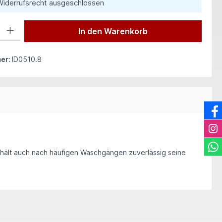
iderrufsrecht ausgeschlossen
 Gib den gewünschten Wert ein oder benutze die Schaltflächen um die Anzah
In den Warenkorb
er:
ID0510.8
ehält auch nach häufigen Waschgängen zuverlässig seine