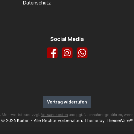
Datenschutz
Social Media
Facebook
Instagram
WhatsApp
Vertrag widerrufen
zl. Mehrwertsteuer zzgl.
Versandkosten
und ggf. Nachnahmegebühren, wenn 
© 2026 Kaiten - Alle Rechte vorbehalten. Theme by
ThemeWare®