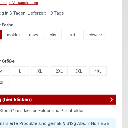
St. zzgl. Versandkosten
ig in 8 Tagen, Lieferzeit 1-3 Tage
auswählen
 Farbe
mokka
navy
oliv
rot
schwarz
auswählen
r Größe
M
L
XL
2XL
3XL
4XL
XL
 (hier klicken)
Stern (*) markierten Felder sind Pflichtfelder.
nalisierte Produkte sind gemäß § 312g Abs. 2 Nr. 1 BGB