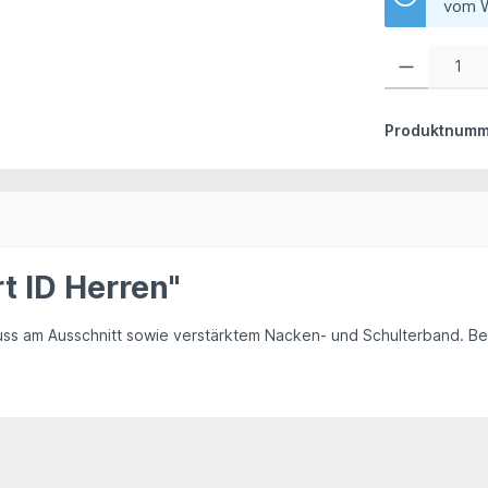
vom W
Produkt Anzahl:
Produktnumm
t ID Herren"
luss am Ausschnitt sowie verstärktem Nacken- und Schulterband. B