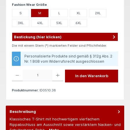
auswählen
Fashion Wear Größe
S
M
L
XL
2XL
3XL
4XL
5XL
6XL
Bestickung (hier klicken)
Die mit einem Stern (*) markierten Felder sind Pflichtfelder.
Personalisierte Produkte sind gemäß § 312g Abs. 2
Nr. 1 BGB vom Widerrufsrecht ausgeschlossen
Produkt Anzahl: Gib den gewünschten Wert ein oder benutze die Schaltflächen um die 
In den Warenkorb
Produktnummer:
ID0510.38
Beschreibung
Klassisches T-Shirt mit hochwertigem vierfachem
Rippabschluss am Ausschnitt sowie verstärktem Nacken- und