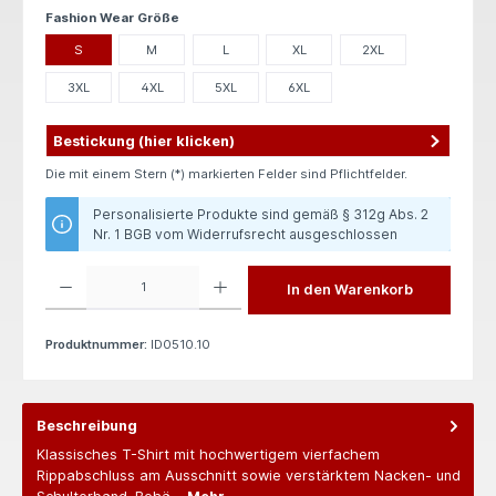
auswählen
Fashion Wear Größe
S
M
L
XL
2XL
3XL
4XL
5XL
6XL
Bestickung (hier klicken)
Die mit einem Stern (*) markierten Felder sind Pflichtfelder.
Personalisierte Produkte sind gemäß § 312g Abs. 2
Nr. 1 BGB vom Widerrufsrecht ausgeschlossen
Produkt Anzahl: Gib den gewünschten Wert ein oder benutze die Schaltflächen um die 
In den Warenkorb
Produktnummer:
ID0510.10
Beschreibung
Klassisches T-Shirt mit hochwertigem vierfachem
Rippabschluss am Ausschnitt sowie verstärktem Nacken- und