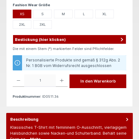
auswählen
Fashion Wear Größe
XS
S
M
L
XL
2XL
3XL
Bestickung (hier klicken)
Die mit einem Stern (*) markierten Felder sind Pflichtfelder.
Personalisierte Produkte sind gemäß § 312g Abs. 2
Nr. 1 BGB vom Widerrufsrecht ausgeschlossen
Produkt Anzahl: Gib den gewünschten Wert ein oder benutze die Schaltflächen um die 
In den Warenkorb
Produktnummer:
ID0511.36
Beschreibung
Klassisches T-Shirt mit femininem O-Ausschnitt, vierlagigem
Halsbündchen sowie Nacken-und Schulterband. Behält seine