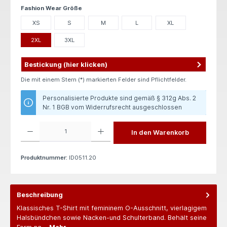
auswählen
Fashion Wear Größe
XS
S
M
L
XL
2XL
3XL
Bestickung (hier klicken)
Die mit einem Stern (*) markierten Felder sind Pflichtfelder.
Personalisierte Produkte sind gemäß § 312g Abs. 2
Nr. 1 BGB vom Widerrufsrecht ausgeschlossen
Produkt Anzahl: Gib den gewünschten Wert ein oder benutze die Schaltflächen um die 
In den Warenkorb
Produktnummer:
ID0511.20
Beschreibung
Klassisches T-Shirt mit femininem O-Ausschnitt, vierlagigem
Halsbündchen sowie Nacken-und Schulterband. Behält seine