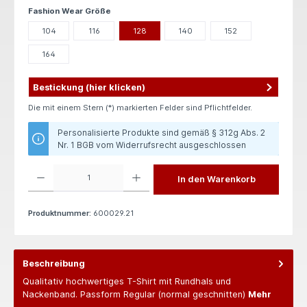
auswählen
Fashion Wear Größe
104
116
128
140
152
164
Bestickung (hier klicken)
Die mit einem Stern (*) markierten Felder sind Pflichtfelder.
Personalisierte Produkte sind gemäß § 312g Abs. 2
Nr. 1 BGB vom Widerrufsrecht ausgeschlossen
Produkt Anzahl: Gib den gewünschten Wert ein oder benutze die Schaltflächen um die 
In den Warenkorb
Produktnummer:
600029.21
Beschreibung
Qualitativ hochwertiges T-Shirt mit Rundhals und
Nackenband. Passform Regular (normal geschnitten)
Mehr