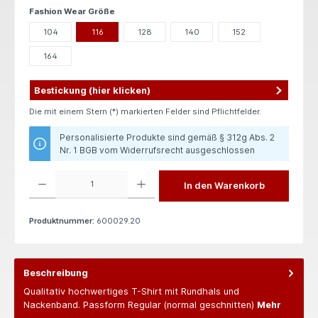
auswählen
Fashion Wear Größe
104
116
128
140
152
164
Bestickung (hier klicken)
Die mit einem Stern (*) markierten Felder sind Pflichtfelder.
Personalisierte Produkte sind gemäß § 312g Abs. 2
Nr. 1 BGB vom Widerrufsrecht ausgeschlossen
Produkt Anzahl: Gib den gewünschten Wert ein oder benutze die Schaltflächen um die 
In den Warenkorb
Produktnummer:
600029.20
Beschreibung
Qualitativ hochwertiges T-Shirt mit Rundhals und
Nackenband. Passform Regular (normal geschnitten)
Mehr