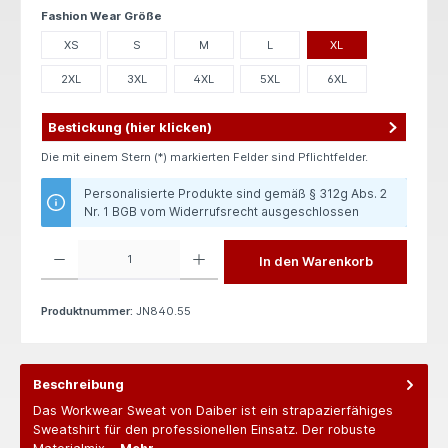
auswählen
Fashion Wear Größe
XS
S
M
L
XL
2XL
3XL
4XL
5XL
6XL
Bestickung (hier klicken)
Die mit einem Stern (*) markierten Felder sind Pflichtfelder.
Personalisierte Produkte sind gemäß § 312g Abs. 2
Nr. 1 BGB vom Widerrufsrecht ausgeschlossen
Produkt Anzahl: Gib den gewünschten Wert ein oder benutze die Schaltflächen um die 
In den Warenkorb
Produktnummer:
JN840.55
Beschreibung
Das Workwear Sweat von Daiber ist ein strapazierfähiges
Sweatshirt für den professionellen Einsatz. Der robuste