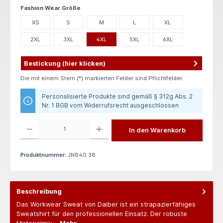
auswählen
Fashion Wear Größe
XS
S
M
L
XL
2XL
3XL
4XL
5XL
6XL
Bestickung (hier klicken)
Die mit einem Stern (*) markierten Felder sind Pflichtfelder.
Personalisierte Produkte sind gemäß § 312g Abs. 2
Nr. 1 BGB vom Widerrufsrecht ausgeschlossen
Produkt Anzahl: Gib den gewünschten Wert ein oder benutze die Schaltflächen um die 
In den Warenkorb
Produktnummer:
JN840.38
Beschreibung
Das Workwear Sweat von Daiber ist ein strapazierfähiges
Sweatshirt für den professionellen Einsatz. Der robuste