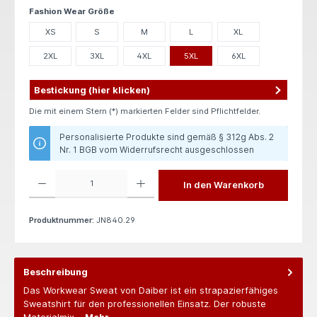
auswählen
Fashion Wear Größe
XS
S
M
L
XL
2XL
3XL
4XL
5XL
6XL
Bestickung (hier klicken)
Die mit einem Stern (*) markierten Felder sind Pflichtfelder.
Personalisierte Produkte sind gemäß § 312g Abs. 2
Nr. 1 BGB vom Widerrufsrecht ausgeschlossen
Produkt Anzahl: Gib den gewünschten Wert ein oder benutze die Schaltflächen um die 
In den Warenkorb
Produktnummer:
JN840.29
Beschreibung
Das Workwear Sweat von Daiber ist ein strapazierfähiges
Sweatshirt für den professionellen Einsatz. Der robuste