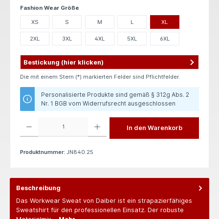
auswählen
Fashion Wear Größe
XS
S
M
L
XL
2XL
3XL
4XL
5XL
6XL
Bestickung (hier klicken)
Die mit einem Stern (*) markierten Felder sind Pflichtfelder.
Personalisierte Produkte sind gemäß § 312g Abs. 2
Nr. 1 BGB vom Widerrufsrecht ausgeschlossen
Produkt Anzahl: Gib den gewünschten Wert ein oder benutze die Schaltflächen um die 
In den Warenkorb
Produktnummer:
JN840.25
Beschreibung
Das Workwear Sweat von Daiber ist ein strapazierfähiges
Sweatshirt für den professionellen Einsatz. Der robuste