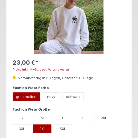
23,00 €*
Preise inkl. MwSt. zzgl. Versandkosten
Versandfertig in 8 Tagen, Lieferzeit 1-3 Tage
auswählen
Fashion Wear Farbe
grau meliert
navy
schwarz
auswählen
Fashion Wear Größe
S
M
L
XL
2XL
3XL
4XL
5XL