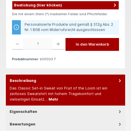
Bestickung (hier klicken)
Die mit einem Stern (*) markierten Felder sind Pflichtfelder.
Personalisierte Produkte sind gemäß § 312g Abs. 2
Nr. 1 BGB vom Widerrufsrecht ausgeschlossen
Produkt Anzahl: Gib den gewünschten Wert ein oder benutze die Schaltflächen um die 
In den Warenkorb
Produktnummer:
600023.7
Beschreibung
Das Classic Set-in Sweat von Fruit of the Loom ist ein
zeitloses Sweatshirt mit hohem Tragekomfort und
vielseitigen Einsatz…
Mehr
Eigenschaften
Bewertungen