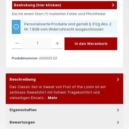
Bestickung (hier klicken)
Die mit einem Stern (*) markierten Felder sind Pflichtfelder.
Personalisierte Produkte sind gemäß § 312g Abs. 2
Nr. 1 BGB vom Widerrufsrecht ausgeschlossen
Produkt Anzahl: Gib den gewünschten Wert ein oder benutze die Schaltflächen um die 
In den Warenkorb
Produktnummer:
600023.22
Beschreibung
Das Classic Set-in Sweat von Fruit of the Loom ist ein
zeitloses Sweatshirt mit hohem Tragekomfort und
vielseitigen Einsatz…
Mehr
Eigenschaften
Bewertungen