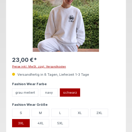
23,00 €*
Preise inkl. MwSt. zzgl. Versandkosten
Versandfertig in 8 Tagen, Lieferzeit 1-3 Tage
auswählen
Fashion Wear Farbe
grau meliert
navy
schwarz
auswählen
Fashion Wear Größe
S
M
L
XL
2XL
3XL
4XL
5XL