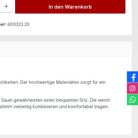
 Gib den gewünschten Wert ein oder benutze die Schaltflächen um die Anzah
In den Warenkorb
er:
600023.20
lichkeiten. Der hochwertige Materialmix
sorgt für ein
d Saum gewährleisten einen bequemen Sitz. Die weich
shirt vielseitig kombinieren und komfortabel tragen.