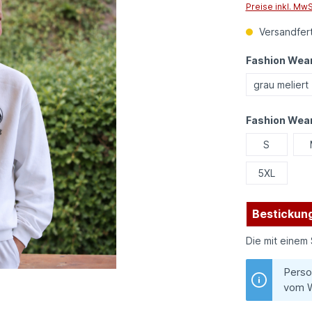
Preise inkl. Mw
Versandfert
Fashion Wear
grau meliert
Fashion Wea
S
5XL
Bestickung
Die mit einem 
Perso
vom W