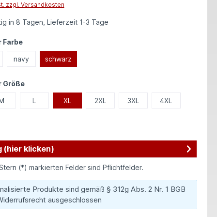
St. zzgl. Versandkosten
ig in 8 Tagen, Lieferzeit 1-3 Tage
auswählen
 Farbe
navy
schwarz
auswählen
r Größe
M
L
XL
2XL
3XL
4XL
 (hier klicken)
Stern (*) markierten Felder sind Pflichtfelder.
nalisierte Produkte sind gemäß § 312g Abs. 2 Nr. 1 BGB
iderrufsrecht ausgeschlossen