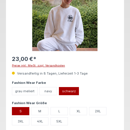
23,00 €*
Preise inkl. MwSt. zzgl. Versandkosten
Versandfertig in 8 Tagen, Lieferzeit 1-3 Tage
auswählen
Fashion Wear Farbe
grau meliert
navy
schwarz
auswählen
Fashion Wear Größe
S
M
L
XL
2XL
3XL
4XL
5XL