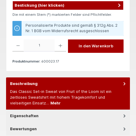
Bestickung (hier klicken)
Die mit einem Stern (*) markierten Felder sind Pflichtfelder.
Personalisierte Produkte sind gemäß § 312g Abs. 2
Nr. 1 BGB vom Widerrufsrecht ausgeschlossen
Produkt Anzahl: Gib den gewünschten Wert ein oder benutze die Schaltflächen um die 
In den Warenkorb
Produktnummer:
600023.17
Beschreibung
Das Classic Set-in Sweat von Fruit of the Loom ist ein
zeitloses Sweatshirt mit hohem Tragekomfort und
vielseitigen Einsatz…
Mehr
Eigenschaften
Bewertungen