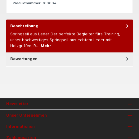
Produktnummer:
700004
Beschreibung
Springseil aus Leder Der perfekte Begleiter fürs Training,
unser hochwertiges Springseil aus echtem Leder mit
Holzgriffen. R…
Mehr
Bewertungen
Newsletter
Unser Unternehmen
Informationen
Zahlungsarten