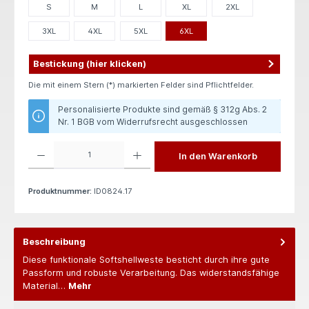
S
M
L
XL
2XL
3XL
4XL
5XL
6XL
Bestickung (hier klicken)
Die mit einem Stern (*) markierten Felder sind Pflichtfelder.
Personalisierte Produkte sind gemäß § 312g Abs. 2
Nr. 1 BGB vom Widerrufsrecht ausgeschlossen
Produkt Anzahl: Gib den gewünschten Wert ein oder benutze die Schaltflächen um die 
In den Warenkorb
Produktnummer:
ID0824.17
Beschreibung
Diese funktionale Softshellweste besticht durch ihre gute
Passform und robuste Verarbeitung. Das widerstandsfähige
Material…
Mehr