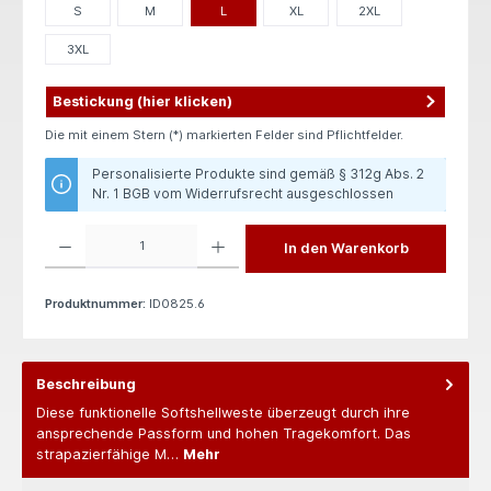
S
M
L
XL
2XL
3XL
Bestickung (hier klicken)
Die mit einem Stern (*) markierten Felder sind Pflichtfelder.
Personalisierte Produkte sind gemäß § 312g Abs. 2
Nr. 1 BGB vom Widerrufsrecht ausgeschlossen
Produkt Anzahl: Gib den gewünschten Wert ein oder benutze die Schaltflächen um die 
In den Warenkorb
Produktnummer:
ID0825.6
Beschreibung
Diese funktionelle Softshellweste überzeugt durch ihre
ansprechende Passform und hohen Tragekomfort. Das
strapazierfähige M…
Mehr