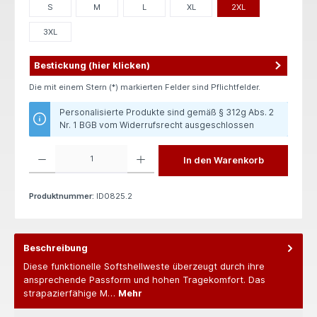
S
M
L
XL
2XL
3XL
Bestickung (hier klicken)
Die mit einem Stern (*) markierten Felder sind Pflichtfelder.
Personalisierte Produkte sind gemäß § 312g Abs. 2
Nr. 1 BGB vom Widerrufsrecht ausgeschlossen
Produkt Anzahl: Gib den gewünschten Wert ein oder benutze die Schaltflächen um die 
In den Warenkorb
Produktnummer:
ID0825.2
Beschreibung
Diese funktionelle Softshellweste überzeugt durch ihre
ansprechende Passform und hohen Tragekomfort. Das
strapazierfähige M…
Mehr