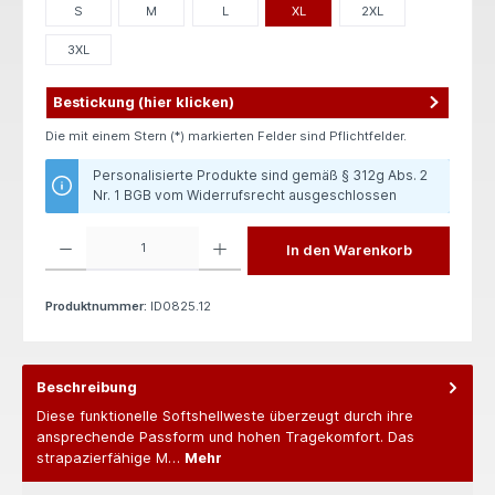
S
M
L
XL
2XL
3XL
Bestickung (hier klicken)
Die mit einem Stern (*) markierten Felder sind Pflichtfelder.
Personalisierte Produkte sind gemäß § 312g Abs. 2
Nr. 1 BGB vom Widerrufsrecht ausgeschlossen
Produkt Anzahl: Gib den gewünschten Wert ein oder benutze die Schaltflächen um die 
In den Warenkorb
Produktnummer:
ID0825.12
Beschreibung
Diese funktionelle Softshellweste überzeugt durch ihre
ansprechende Passform und hohen Tragekomfort. Das
strapazierfähige M…
Mehr