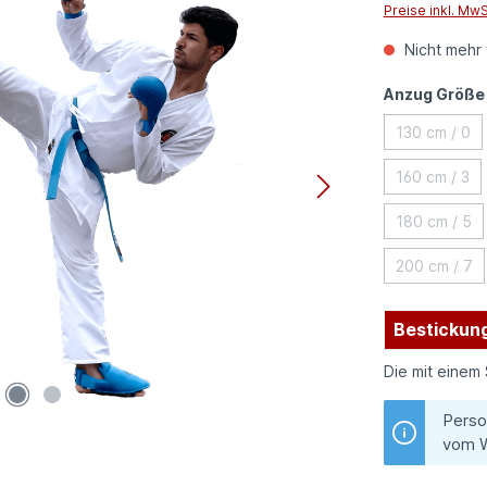
Preise inkl. Mw
Nicht mehr 
Anzug Größe
130 cm / 0
(Diese Op
160 cm / 3
(Diese Op
180 cm / 5
(Diese Op
200 cm / 7
(Diese O
Bestickung
Die mit einem 
Perso
vom W