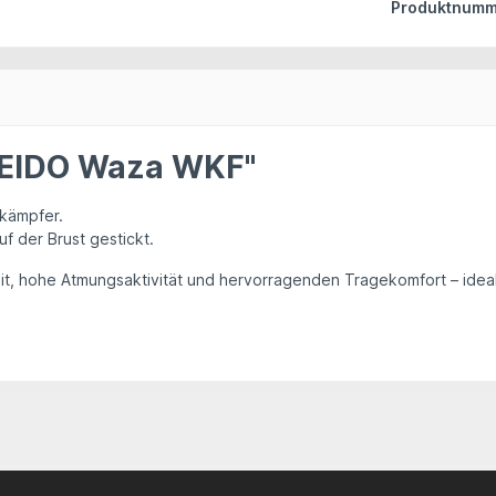
Produktnumm
REIDO Waza WKF"
tkämpfer
.
f der Brust
gestickt.
t, hohe Atmungsaktivität und hervorragenden Tragekomfort – ideal