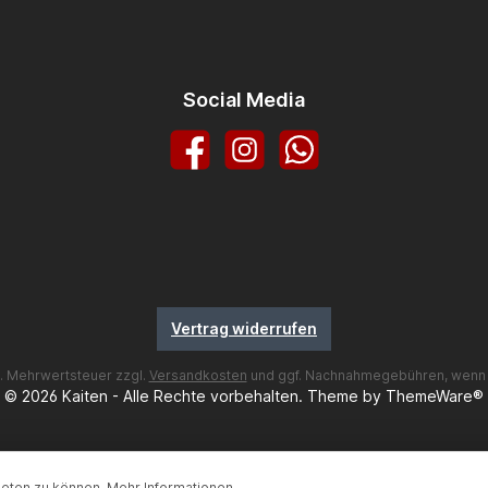
Social Media
Facebook
Instagram
WhatsApp
Vertrag widerrufen
zl. Mehrwertsteuer zzgl.
Versandkosten
und ggf. Nachnahmegebühren, wenn 
© 2026 Kaiten - Alle Rechte vorbehalten. Theme by
ThemeWare®
ieten zu können.
Mehr Informationen ...