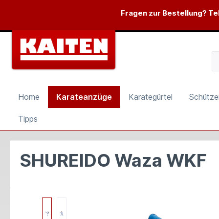
springen
Zur Hauptnavigation springen
Fragen zur Bestellung? Tel
Home
Karateanzüge
Karategürtel
Schütze
Tipps
SHUREIDO Waza WKF
Bildergalerie überspringen