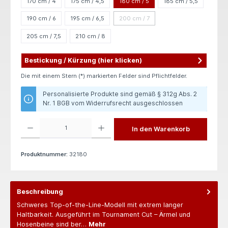
170 cm / 4
175 cm / 4,5
180 cm / 5
185 cm / 5,5
190 cm / 6
195 cm / 6,5
200 cm / 7
(Diese Option ist zurzeit nicht verfügba
205 cm / 7,5
210 cm / 8
Bestickung / Kürzung (hier klicken)
Die mit einem Stern (*) markierten Felder sind Pflichtfelder.
Personalisierte Produkte sind gemäß § 312g Abs. 2
Nr. 1 BGB vom Widerrufsrecht ausgeschlossen
Produkt Anzahl: Gib den gewünschten Wert ein oder benutze die Schaltflächen um die 
In den Warenkorb
Produktnummer:
32180
Beschreibung
Schweres Top-of-the-Line-Modell mit extrem langer
Haltbarkeit. Ausgeführt im Tournament Cut – Ärmel und
Hosenbeine sind ber…
Mehr