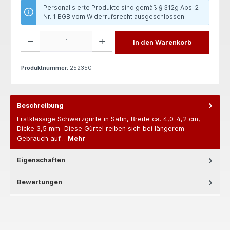
Personalisierte Produkte sind gemäß § 312g Abs. 2
Nr. 1 BGB vom Widerrufsrecht ausgeschlossen
Produkt Anzahl: Gib den gewünschten Wert ein oder benutze die Schaltflächen um die 
In den Warenkorb
Produktnummer:
252350
Beschreibung
Erstklassige Schwarzgurte in Satin, Breite ca. 4,0-4,2 cm,
Dicke 3,5 mm Diese Gürtel reiben sich bei längerem
Gebrauch auf…
Mehr
Eigenschaften
Bewertungen