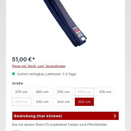
51,00 €*
Preise inkl. MwSt. zzgl. Versandkosten
Sofort verfügbar, Lieferzeit: 1-3 Tage
auswählen
Größe
270 cm
280 cm
290 cm
300 cm
310 cm
(Diese Option ist zurzeit nicht ver
320 cm
330 cm
340 cm
350 cm
(Diese Option ist zurzeit nicht verfügbar.)
Bestickung (hier klicken)
Die mit einem Stern (*) markierten Felder sind Pflichtfelder.