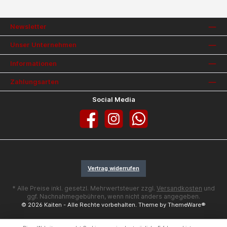
Newsletter
Unser Unternehmen
Informationen
Zahlungsarten
Social Media
Facebook
Instagram
WhatsApp
Vertrag widerrufen
* Alle Preise inkl. gesetzl. Mehrwertsteuer zzgl.
Versandkosten
und
ggf. Nachnahmegebühren, wenn nicht anders angegeben.
© 2026 Kaiten - Alle Rechte vorbehalten. Theme by
ThemeWare®