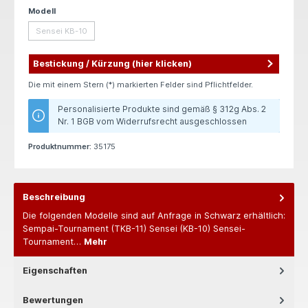
auswählen
Modell
Sensei KB-10
(Diese Option ist zurzeit nicht verfügbar.)
Bestickung / Kürzung (hier klicken)
Die mit einem Stern (*) markierten Felder sind Pflichtfelder.
Personalisierte Produkte sind gemäß § 312g Abs. 2
Nr. 1 BGB vom Widerrufsrecht ausgeschlossen
Produktnummer:
35175
Beschreibung
Die folgenden Modelle sind auf Anfrage in Schwarz erhältlich:
Sempai-Tournament (TKB-11) Sensei (KB-10) Sensei-
Tournament…
Mehr
Eigenschaften
Bewertungen