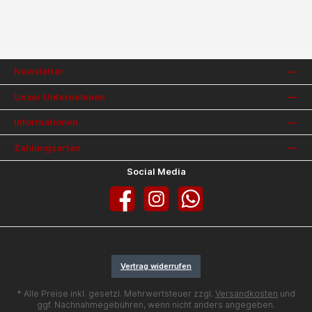
Newsletter
Unser Unternehmen
Informationen
Zahlungsarten
Social Media
Facebook
Instagram
WhatsApp
Vertrag widerrufen
* Alle Preise inkl. gesetzl. Mehrwertsteuer zzgl.
Versandkosten
und
ggf. Nachnahmegebühren, wenn nicht anders angegeben.