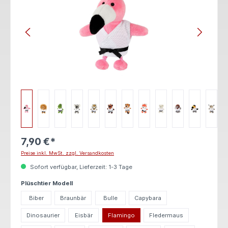
7,90 €*
Preise inkl. MwSt. zzgl. Versandkosten
Sofort verfügbar, Lieferzeit: 1-3 Tage
auswählen
Plüschtier Modell
Biber
Braunbär
Bulle
Capybara
Dinosaurier
Eisbär
Flamingo
Fledermaus