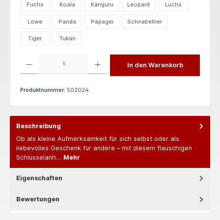
Fuchs
Koala
Känguru
Leopard
Luchs
Löwe
Panda
Papagei
Schnabeltier
Tiger
Tukan
Produkt Anzahl: Gib den gewünschten Wert ein oder benutze die Schaltflächen um die 
In den Warenkorb
Produktnummer:
502024
Beschreibung
Ob als kleine Aufmerksamkeit für sich selbst oder als
liebevolles Geschenk für andere – mit diesem flauschigen
Schlüsselanh…
Mehr
Eigenschaften
Bewertungen