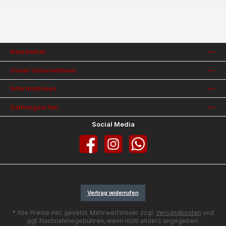
Newsletter
Unser Unternehmen
Informationen
Zahlungsarten
Social Media
Facebook
Instagram
WhatsApp
Vertrag widerrufen
* Alle Preise inkl. gesetzl. Mehrwertsteuer zzgl.
Versandkosten
und
ggf. Nachnahmegebühren, wenn nicht anders angegeben.