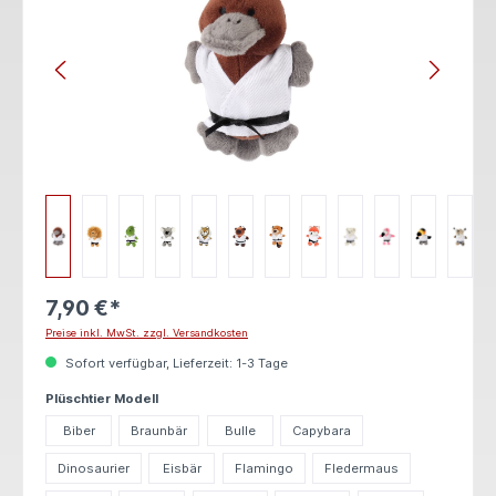
7,90 €*
Preise inkl. MwSt. zzgl. Versandkosten
Sofort verfügbar, Lieferzeit: 1-3 Tage
auswählen
Plüschtier Modell
Biber
Braunbär
Bulle
Capybara
Dinosaurier
Eisbär
Flamingo
Fledermaus