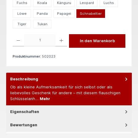
Fuchs
Koala
Känguru
Leopard
Luchs
Löwe
Panda
Papagei
Schnabeltier
Tiger
Tukan
Produkt Anzahl: Gib den gewünschten Wert ein oder benutze die Schaltflächen um die 
In den Warenkorb
Produktnummer:
502023
Beschreibung
Ob als kleine Aufmerksamkeit für sich selbst oder als
liebevolles Geschenk für andere – mit diesem flauschigen
Schlüsselanh…
Mehr
Eigenschaften
Bewertungen