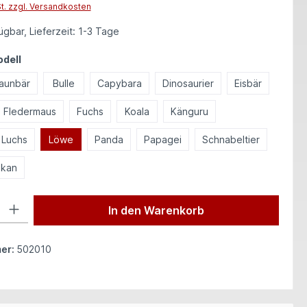
St. zzgl. Versandkosten
gbar, Lieferzeit: 1-3 Tage
auswählen
odell
aunbär
Bulle
Capybara
Dinosaurier
Eisbär
Fledermaus
Fuchs
Koala
Känguru
Luchs
Löwe
Panda
Papagei
Schnabeltier
kan
 Gib den gewünschten Wert ein oder benutze die Schaltflächen um die Anzah
In den Warenkorb
er:
502010