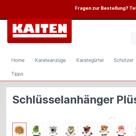
springen
Zur Hauptnavigation springen
Fragen zur Bestellung? Tel
Home
Karateanzüge
Karategürtel
Schützer
Tipps
Schlüsselanhänger Plü
Bildergalerie überspringen