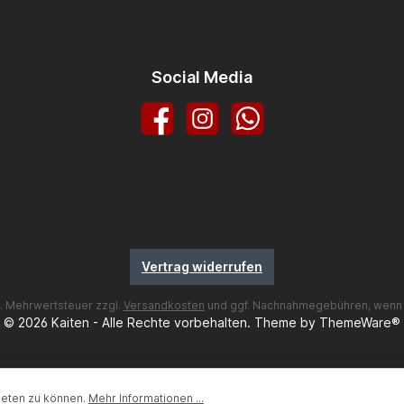
Social Media
Facebook
Instagram
WhatsApp
Vertrag widerrufen
zl. Mehrwertsteuer zzgl.
Versandkosten
und ggf. Nachnahmegebühren, wenn 
© 2026 Kaiten - Alle Rechte vorbehalten. Theme by
ThemeWare®
ieten zu können.
Mehr Informationen ...