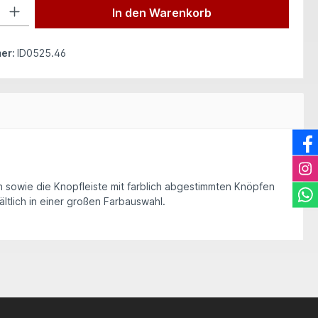
 Gib den gewünschten Wert ein oder benutze die Schaltflächen um die Anzah
In den Warenkorb
er:
ID0525.46
n sowie die Knopfleiste mit farblich abgestimmten Knöpfen
ltlich in einer großen Farbauswahl.