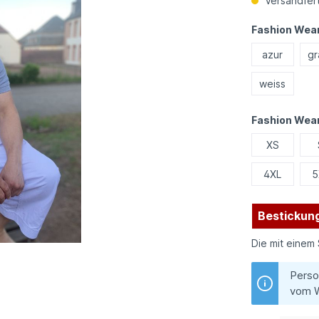
Versandfert
Fashion Wear
azur
gr
weiss
Fashion Wea
XS
4XL
5
Bestickung
Die mit einem 
Perso
vom W