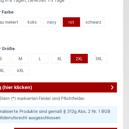
ig in 8 Tagen, Lieferzeit 1-3 Tage
auswählen
 Farbe
au meliert
koks
navy
rot
schwarz
auswählen
r Größe
S
M
L
XL
2XL
3XL
XL
6XL
 (hier klicken)
Stern (*) markierten Felder sind Pflichtfelder.
nalisierte Produkte sind gemäß § 312g Abs. 2 Nr. 1 BGB
iderrufsrecht ausgeschlossen