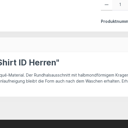
Produkt Anzahl:
Produktnumm
hirt ID Herren"
 Piqué-Material. Der Rundhalsausschnitt mit halbmondförmigem Krage
inlaufneigung bleibt die Form auch nach dem Waschen erhalten. Erhä