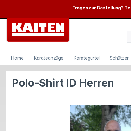
springen
Zur Hauptnavigation springen
Fragen zur Bestellung? Tel
Home
Karateanzüge
Karategürtel
Schützer
Polo-Shirt ID Herren
Bildergalerie überspringen