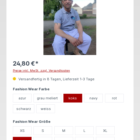
24,80 €*
Preise inkl. MwSt. zzgl. Versandkosten
Versandfertig in 8 Tagen, Lieferzeit 1-3 Tage
auswählen
Fashion Wear Farbe
azur
grau meliert
koks
navy
rot
schwarz
weiss
auswählen
Fashion Wear Größe
XS
S
M
L
XL