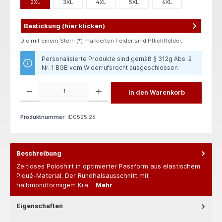
2XL
3XL
4XL
5XL
6XL
Bestickung (hier klicken)
Die mit einem Stern (*) markierten Felder sind Pflichtfelder.
Personalisierte Produkte sind gemäß § 312g Abs. 2
Nr. 1 BGB vom Widerrufsrecht ausgeschlossen
Produkt Anzahl: Gib den gewünschten Wert ein oder benutze die Schaltflächen um die 
In den Warenkorb
Produktnummer:
ID0525.26
Beschreibung
Zeitloses Poloshirt in optimierter Passform aus elastischem
Piqué-Material. Der Rundhalsausschnitt mit
halbmondförmigem Kra…
Mehr
Eigenschaften