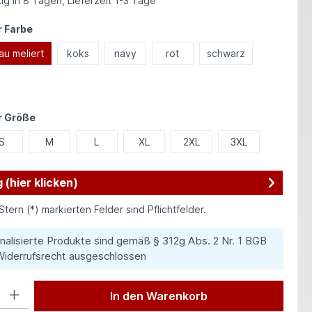
ig in 8 Tagen, Lieferzeit 1-3 Tage
auswählen
 Farbe
au meliert
koks
navy
rot
schwarz
auswählen
r Größe
S
M
L
XL
2XL
3XL
 (hier klicken)
Stern (*) markierten Felder sind Pflichtfelder.
nalisierte Produkte sind gemäß § 312g Abs. 2 Nr. 1 BGB
iderrufsrecht ausgeschlossen
 Gib den gewünschten Wert ein oder benutze die Schaltflächen um die Anzah
In den Warenkorb