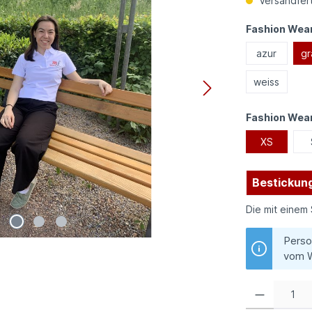
Versandfert
Fashion Wear
azur
gr
weiss
Fashion Wea
XS
Bestickung
Die mit einem 
Perso
vom W
Produkt Anzahl: